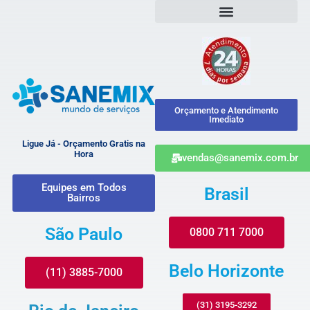
Orçamento e Atendimento
Imediato
Ligue Já - Orçamento Gratis na
Hora
vendas@sanemix.com.br
Equipes em Todos
Brasil
Bairros
São Paulo
0800 711 7000
Belo Horizonte
(11) 3885-7000
(31) 3195-3292