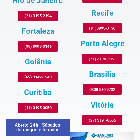
Rio de Janeiro
Recife
(21) 3195-2194
(81)3995-0156
Fortaleza
Porto Alegre
(85) 3995-0146
(51) 3195-2061
Goiânia
Brasilia
(62) 3142-1343
0800 580 9782
Curitiba
Vitória
(41) 3195-3050
(27) 3191-0655
Aberto 24h - Sábados,
domingos e feriados