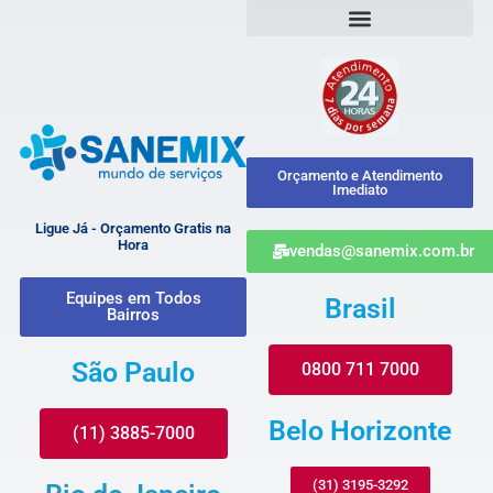
Orçamento e Atendimento
Imediato
Ligue Já - Orçamento Gratis na
Hora
vendas@sanemix.com.br
Equipes em Todos
Brasil
Bairros
São Paulo
0800 711 7000
Belo Horizonte
(11) 3885-7000
(31) 3195-3292