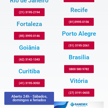
Rio de Janeiro
Recife
(21) 3195-2194
(81)3995-0156
Fortaleza
Porto Alegre
(85) 3995-0146
(51) 3195-2061
Goiânia
Brasilia
(62) 3142-1343
0800 580 9782
Curitiba
Vitória
(41) 3195-3050
(27) 3191-0655
Aberto 24h - Sábados,
domingos e feriados