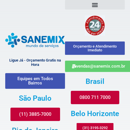
Orçamento e Atendimento
Imediato
Ligue Já - Orçamento Gratis na
Hora
vendas@sanemix.com.br
Equipes em Todos
Brasil
Bairros
São Paulo
0800 711 7000
Belo Horizonte
(11) 3885-7000
(31) 3195-3292