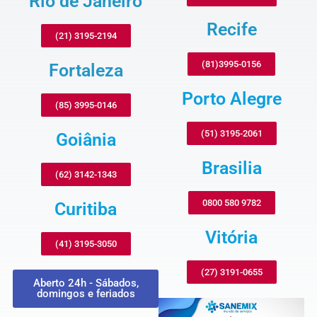
Rio de Janeiro
Recife
(21) 3195-2194
(81)3995-0156
Fortaleza
Porto Alegre
(85) 3995-0146
(51) 3195-2061
Goiânia
Brasilia
(62) 3142-1343
0800 580 9782
Curitiba
Vitória
(41) 3195-3050
(27) 3191-0655
Aberto 24h - Sábados,
domingos e feriados