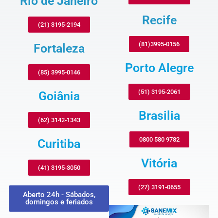
Rio de Janeiro
Recife
(21) 3195-2194
(81)3995-0156
Fortaleza
Porto Alegre
(85) 3995-0146
(51) 3195-2061
Goiânia
Brasilia
(62) 3142-1343
0800 580 9782
Curitiba
Vitória
(41) 3195-3050
(27) 3191-0655
Aberto 24h - Sábados,
domingos e feriados