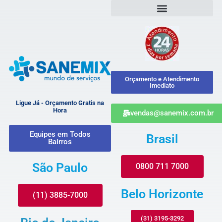
Orçamento e Atendimento
Imediato
Ligue Já - Orçamento Gratis na
Hora
vendas@sanemix.com.br
Equipes em Todos
Brasil
Bairros
São Paulo
0800 711 7000
Belo Horizonte
(11) 3885-7000
(31) 3195-3292