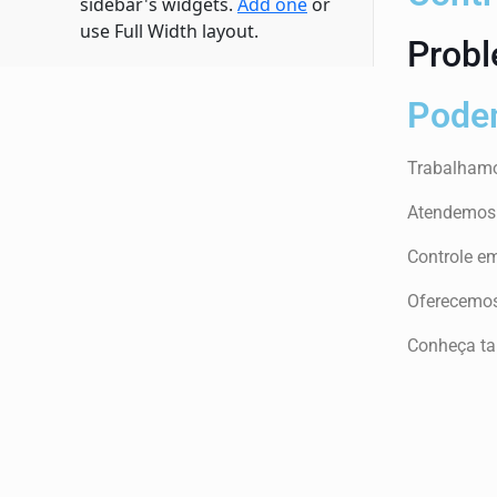
sidebar's widgets.
Add one
or
use Full Width layout.
Probl
Podem
Trabalhamos
Atendemos r
Controle em
Oferecemos
Conheça ta