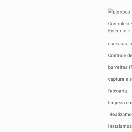
Controle d
Extermínio
concentra-s
Controle d
barreiras f
captura e s
falcoaria
limpeza e 
Realizamos
Instalamos 