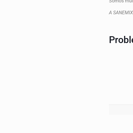
Somos muit
A SANEMIX
Prob