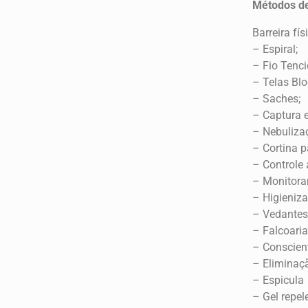
Métodos de
Barreira fí
– Espiral;
– Fio Tenc
– Telas Bl
– Saches;
– Captura 
– Nebuliza
– Cortina p
– Controle 
– Monitora
– Higieniz
– Vedan
– Falcoaria
– Conscien
– Eliminaçã
– Espicula
– Gel repel