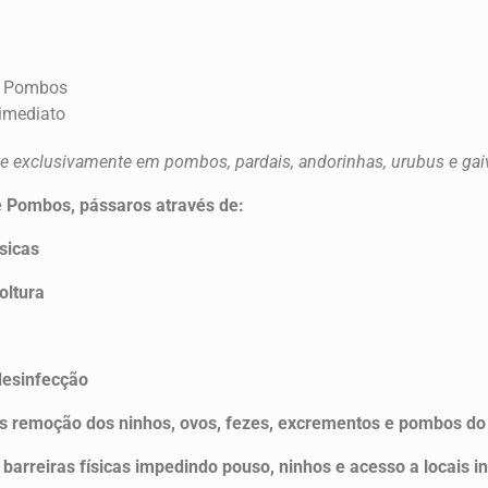
e Pombos
 imediato
e exclusivamente em pombos, pardais, andorinhas, urubus e gai
e Pombos, pássaros através de:
ísicas
oltura
desinfecção
 remoção dos ninhos, ovos, fezes, excrementos e pombos do 
barreiras físicas impedindo pouso, ninhos e acesso a locais i