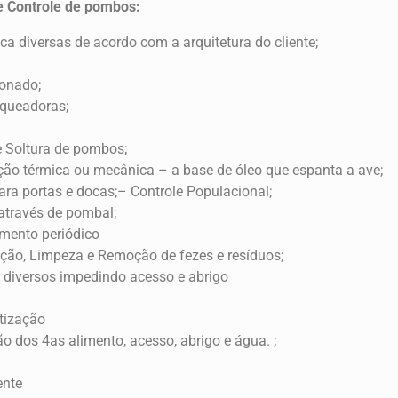
 Controle de pombos:
sica diversas de acordo com a arquitetura do cliente;
ionado;
oqueadoras;
e Soltura de pombos;
ção térmica ou mecânica – a base de óleo que espanta a ave;
ara portas e docas;– Controle Populacional;
através de pombal;
mento periódico
ação, Limpeza e Remoção de fezes e resíduos;
tes diversos impedindo acesso e abrigo 
tização
o dos 4as alimento, acesso, abrigo e água. ;
ente