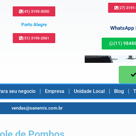
(27) 3191
(41) 3195-3050
Porto Alegre
WhatsApp B
(51) 3195-2061
(11) 9848
ara seu negocio
Empresa
Unidade Local
Blog
T
vendas@sanemix.com.br
ole de Pombos