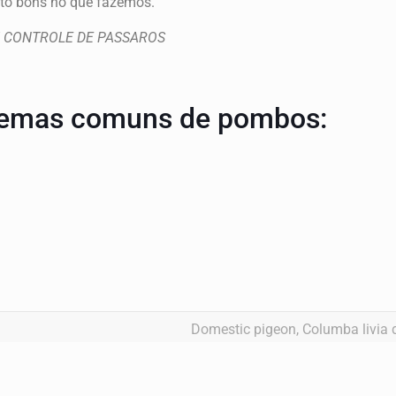
o bons no que fazemos.
 CONTROLE DE PASSAROS
lemas comuns de pombos:
Domestic pigeon, Columba livia