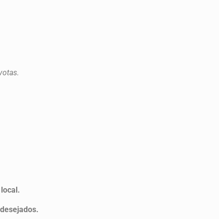
votas.
local.
ndesejados.