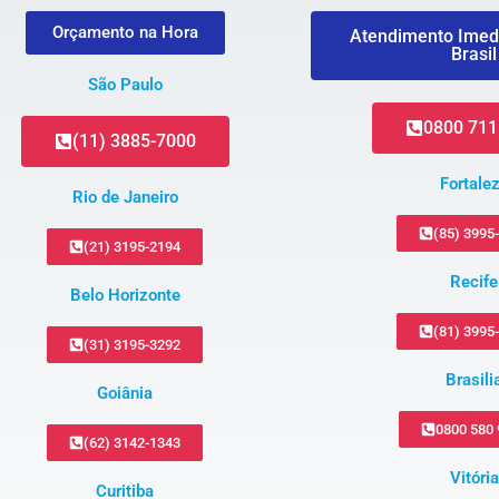
Orçamento na Hora
Atendimento Imed
Brasil
São Paulo
0800 711
(11) 3885-7000
Fortale
Rio de Janeiro
(85) 3995
(21) 3195-2194
Recife
Belo Horizonte
(81) 3995
(31) 3195-3292
Brasili
Goiânia
0800 580
(62) 3142-1343
Vitória
Curitiba