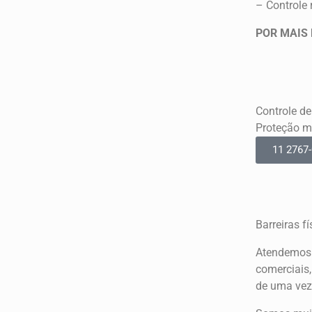
– Controle r
POR MAIS 
Controle d
Proteção m
11 2767
Barreiras fí
Atendemos r
comerciais
de uma vez