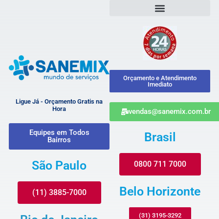
Orçamento e Atendimento
Imediato
Ligue Já - Orçamento Gratis na
Hora
vendas@sanemix.com.br
Equipes em Todos
Brasil
Bairros
São Paulo
0800 711 7000
Belo Horizonte
(11) 3885-7000
(31) 3195-3292