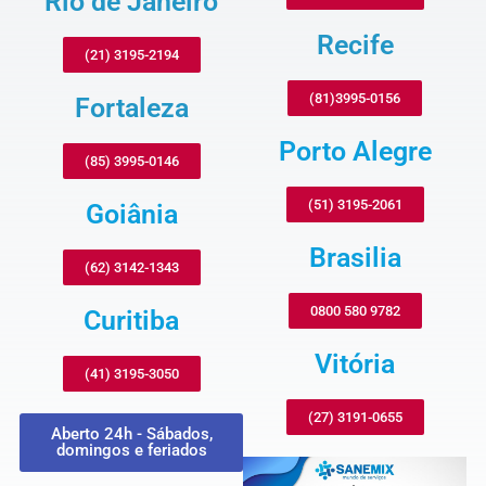
Rio de Janeiro
Recife
(21) 3195-2194
(81)3995-0156
Fortaleza
Porto Alegre
(85) 3995-0146
(51) 3195-2061
Goiânia
Brasilia
(62) 3142-1343
0800 580 9782
Curitiba
Vitória
(41) 3195-3050
(27) 3191-0655
Aberto 24h - Sábados,
domingos e feriados