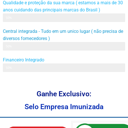
Qualidade e proteção da sua marca ( estamos a mais de 30
anos cuidando das principais marcas do Brasil )
Proteção
50%
Central integrada - Tudo em um unico lugar ( não precisa de
diversos fornecedores )
Central unica de atendimento
50%
Financeiro Integrado
Unico faturamento
50%
Ganhe Exclusivo:
Selo Empresa Imunizada