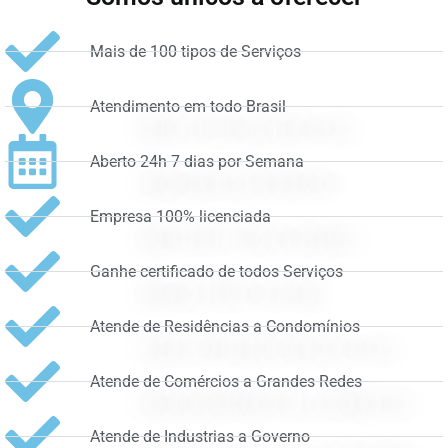
Mais de 100 tipos de Serviços
Atendimento em todo Brasil
Aberto 24h 7 dias por Semana
Empresa 100% licenciada
Ganhe certificado de todos Serviços
Atende de Residências a Condomínios
Atende de Comércios a Grandes Redes
Atende de Industrias a Governo