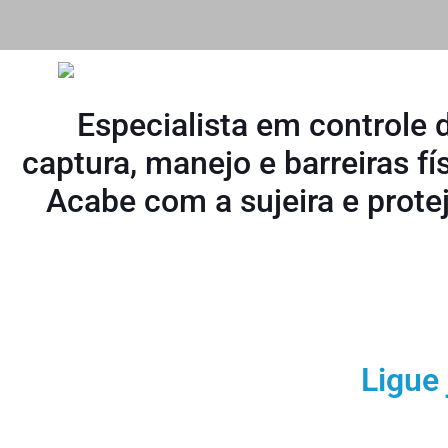
Sanemix controle de
Especialista em controle
pombos
captura, manejo e barreiras f
Acabe com a sujeira e protej
Ligue