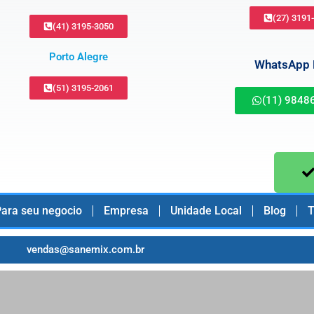
(27) 3191
(41) 3195-3050
Porto Alegre
WhatsApp B
(51) 3195-2061
(11) 9848
ara seu negocio
Empresa
Unidade Local
Blog
T
vendas@sanemix.com.br