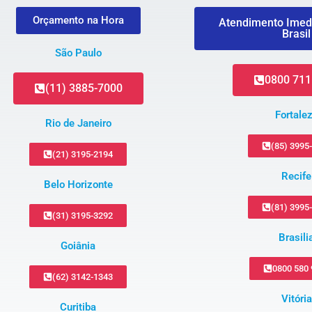
Orçamento na Hora
Atendimento Imed
Brasil
São Paulo
0800 711
(11) 3885-7000
Fortale
Rio de Janeiro
(85) 3995
(21) 3195-2194
Recife
Belo Horizonte
(81) 3995
(31) 3195-3292
Brasili
Goiânia
0800 580
(62) 3142-1343
Vitória
Curitiba