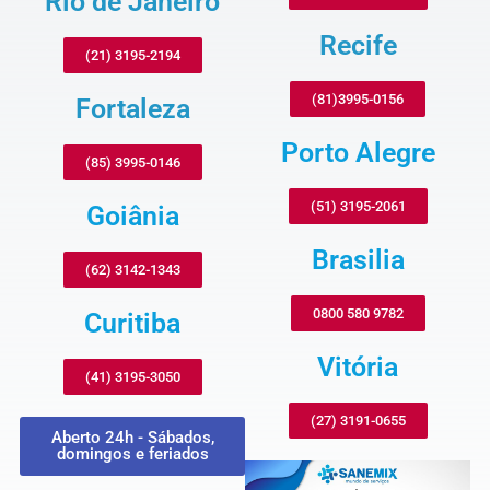
Rio de Janeiro
Recife
(21) 3195-2194
(81)3995-0156
Fortaleza
Porto Alegre
(85) 3995-0146
(51) 3195-2061
Goiânia
Brasilia
(62) 3142-1343
0800 580 9782
Curitiba
Vitória
(41) 3195-3050
(27) 3191-0655
Aberto 24h - Sábados,
domingos e feriados