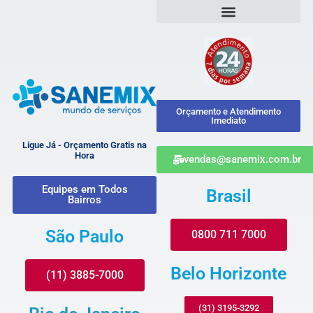
Orçamento e Atendimento
Imediato
Ligue Já - Orçamento Gratis na
Hora
vendas@sanemix.com.br
Equipes em Todos
Brasil
Bairros
São Paulo
0800 711 7000
Belo Horizonte
(11) 3885-7000
(31) 3195-3292