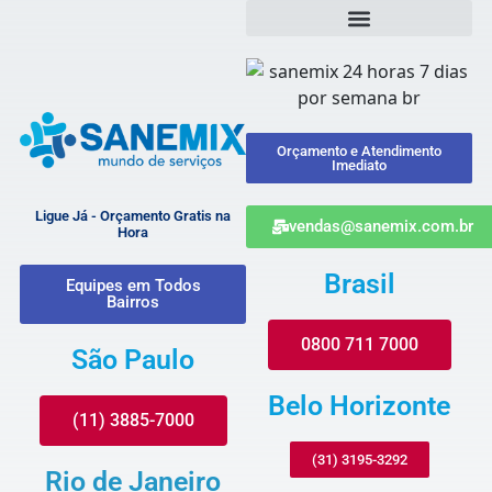
Orçamento e Atendimento
Imediato
Ligue Já - Orçamento Gratis na
vendas@sanemix.com.br
Hora
Brasil
Equipes em Todos
Bairros
0800 711 7000
São Paulo
Belo Horizonte
(11) 3885-7000
(31) 3195-3292
Rio de Janeiro