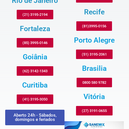
Rio de Janeiro
Recife
(21) 3195-2194
(81)3995-0156
Fortaleza
Porto Alegre
(85) 3995-0146
(51) 3195-2061
Goiânia
Brasilia
(62) 3142-1343
0800 580 9782
Curitiba
Vitória
(41) 3195-3050
(27) 3191-0655
Aberto 24h - Sábados,
domingos e feriados