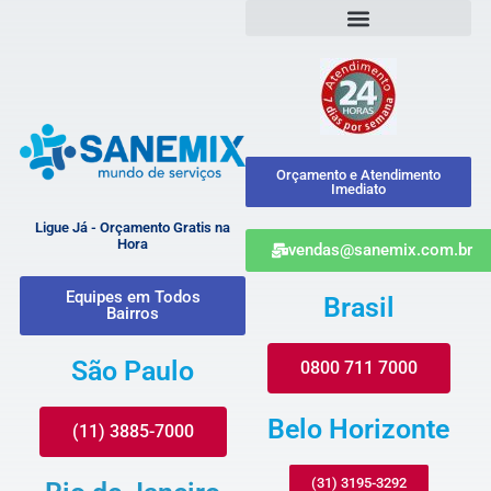
Orçamento e Atendimento
Imediato
Ligue Já - Orçamento Gratis na
Hora
vendas@sanemix.com.br
Equipes em Todos
Brasil
Bairros
São Paulo
0800 711 7000
Belo Horizonte
(11) 3885-7000
(31) 3195-3292