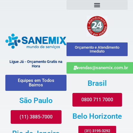
Orçamento e Atendimento
Imediato
Ligue Já - Orçamento Gratis na
Hora
vendas@sanemix.com.br
Equipes em Todos
Brasil
Bairros
São Paulo
0800 711 7000
Belo Horizonte
(11) 3885-7000
(31) 3195-3292