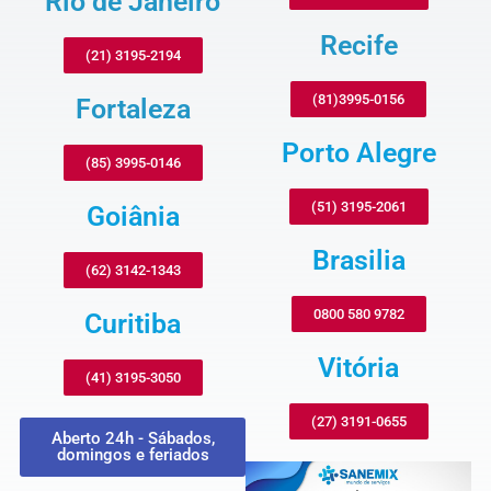
Rio de Janeiro
Recife
(21) 3195-2194
(81)3995-0156
Fortaleza
Porto Alegre
(85) 3995-0146
(51) 3195-2061
Goiânia
Brasilia
(62) 3142-1343
0800 580 9782
Curitiba
Vitória
(41) 3195-3050
(27) 3191-0655
Aberto 24h - Sábados,
domingos e feriados