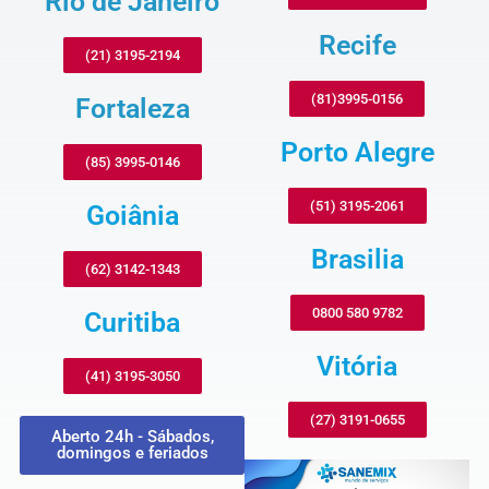
Rio de Janeiro
Recife
(21) 3195-2194
(81)3995-0156
Fortaleza
Porto Alegre
(85) 3995-0146
(51) 3195-2061
Goiânia
Brasilia
(62) 3142-1343
0800 580 9782
Curitiba
Vitória
(41) 3195-3050
(27) 3191-0655
Aberto 24h - Sábados,
domingos e feriados