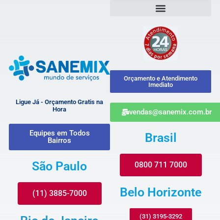
Orçamento e Atendimento
Imediato
Ligue Já - Orçamento Gratis na
Hora
vendas@sanemix.com.br
Equipes em Todos
Brasil
Bairros
São Paulo
0800 711 7000
Belo Horizonte
(11) 3885-7000
(31) 3195-3292