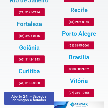
Rio de Janeiro
Recife
(21) 3195-2194
(81)3995-0156
Fortaleza
Porto Alegre
(85) 3995-0146
(51) 3195-2061
Goiânia
Brasilia
(62) 3142-1343
0800 580 9782
Curitiba
Vitória
(41) 3195-3050
(27) 3191-0655
Aberto 24h - Sábados,
domingos e feriados