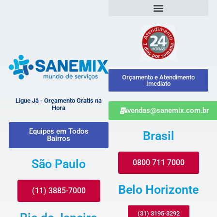
Orçamento e Atendimento
Imediato
Ligue Já - Orçamento Gratis na
Hora
vendas@sanemix.com.br
Equipes em Todos
Brasil
Bairros
São Paulo
0800 711 7000
Belo Horizonte
(11) 3885-7000
(31) 3195-3292