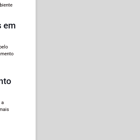
biente
s em
pelo
tamento
nto
 a
imais