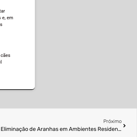
tar
s e, em
as
 cães
l
Próximo
O que é Kit de Veneno para Eliminação de Aranhas em Ambientes Residenciais?