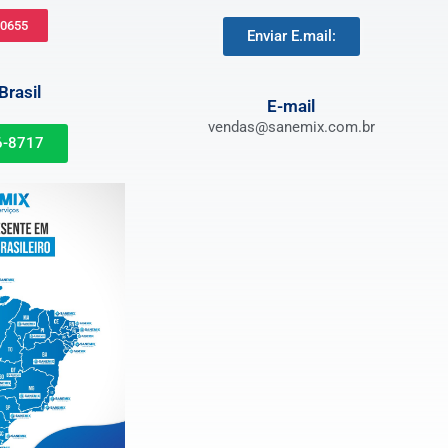
-0655
Enviar E.mail:
rasil
E-mail
vendas@sanemix.com.br
6-8717