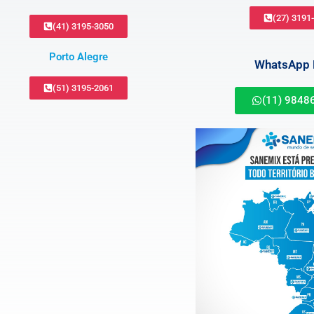
(27) 3191
(41) 3195-3050
Porto Alegre
WhatsApp B
(51) 3195-2061
(11) 9848