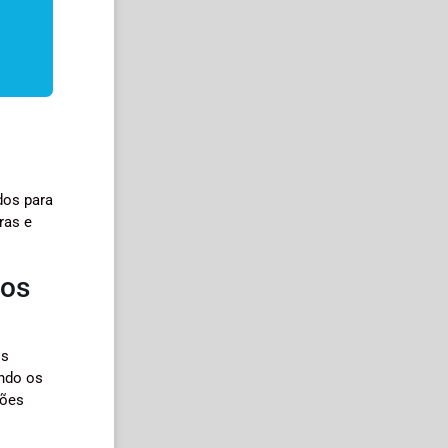
dos para
ras e
tos
os
ando os
ções