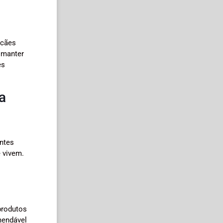
 cães
 manter
es
a
ntes
 vivem.
produtos
omendável