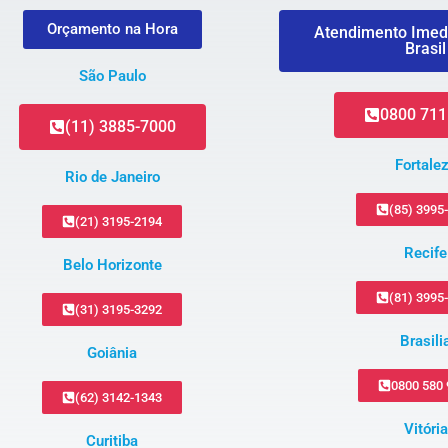
Orçamento na Hora
Atendimento Imed
Brasil
São Paulo
0800 711
(11) 3885-7000
Fortale
Rio de Janeiro
(85) 3995
(21) 3195-2194
Recife
Belo Horizonte
(81) 3995
(31) 3195-3292
Brasili
Goiânia
0800 580
(62) 3142-1343
Vitória
Curitiba