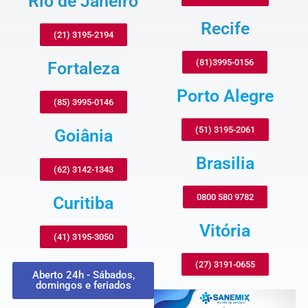
Rio de Janeiro
Recife
(21) 3195-2194
(81)3995-0156
Fortaleza
Porto Alegre
(85) 3995-0146
(51) 3195-2061
Goiânia
Brasilia
(62) 3142-1343
0800 580 9782
Curitiba
Vitória
(41) 3195-3050
(27) 3191-0655
Aberto 24h - Sábados,
domingos e feriados