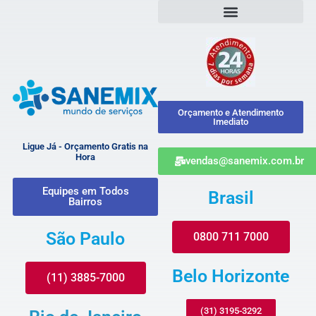
Orçamento e Atendimento
Imediato
Ligue Já - Orçamento Gratis na
Hora
vendas@sanemix.com.br
Equipes em Todos
Brasil
Bairros
São Paulo
0800 711 7000
Belo Horizonte
(11) 3885-7000
(31) 3195-3292