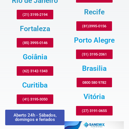
Rio de Janeiro
Recife
(21) 3195-2194
(81)3995-0156
Fortaleza
Porto Alegre
(85) 3995-0146
(51) 3195-2061
Goiânia
Brasilia
(62) 3142-1343
0800 580 9782
Curitiba
Vitória
(41) 3195-3050
(27) 3191-0655
Aberto 24h - Sábados,
domingos e feriados