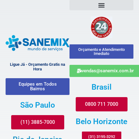
Orçamento e Atendimento
Imediato
Ligue Já - Orçamento Gratis na
Hora
vendas@sanemix.com.br
Equipes em Todos
Brasil
Bairros
São Paulo
0800 711 7000
Belo Horizonte
(11) 3885-7000
(31) 3195-3292