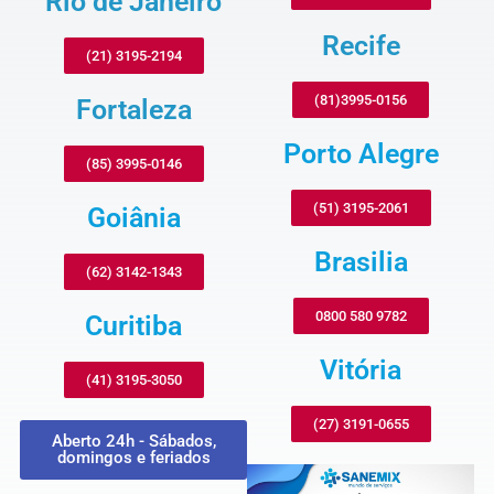
Rio de Janeiro
Recife
(21) 3195-2194
(81)3995-0156
Fortaleza
Porto Alegre
(85) 3995-0146
(51) 3195-2061
Goiânia
Brasilia
(62) 3142-1343
0800 580 9782
Curitiba
Vitória
(41) 3195-3050
(27) 3191-0655
Aberto 24h - Sábados,
domingos e feriados