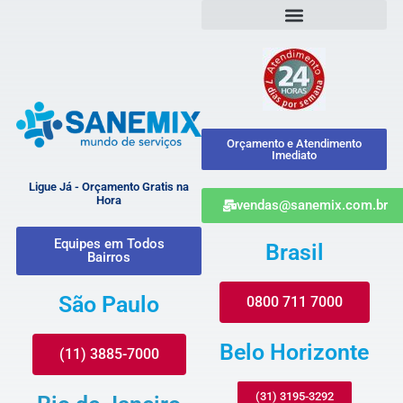
Orçamento e Atendimento
Imediato
Ligue Já - Orçamento Gratis na
Hora
vendas@sanemix.com.br
Equipes em Todos
Brasil
Bairros
São Paulo
0800 711 7000
Belo Horizonte
(11) 3885-7000
(31) 3195-3292