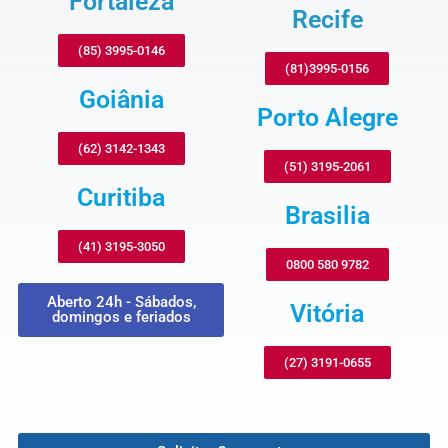
Fortaleza
Recife
(85) 3995-0146
(81)3995-0156
Goiânia
Porto Alegre
(62) 3142-1343
(51) 3195-2061
Curitiba
Brasilia
(41) 3195-3050
0800 580 9782
Aberto 24h - Sábados,
Vitória
domingos e feriados
(27) 3191-0655