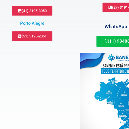
(27) 3191
(41) 3195-3050
Porto Alegre
WhatsApp B
(51) 3195-2061
(11) 9848