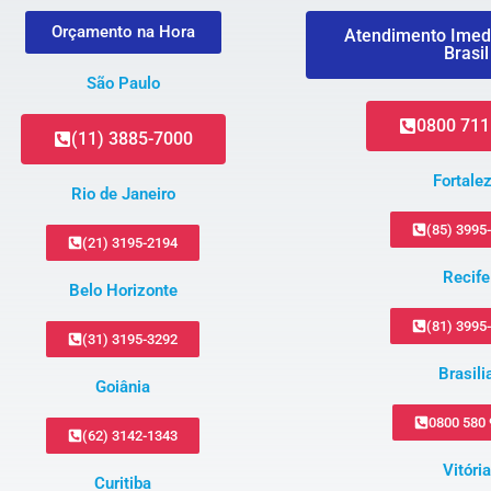
Orçamento na Hora
Atendimento Imed
Brasil
São Paulo
0800 711
(11) 3885-7000
Fortale
Rio de Janeiro
(85) 3995
(21) 3195-2194
Recife
Belo Horizonte
(81) 3995
(31) 3195-3292
Brasili
Goiânia
0800 580
(62) 3142-1343
Vitória
Curitiba