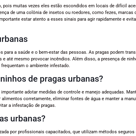
o, pois muitas vezes eles estão escondidos em locais de difícil ac
sença de uma colônia de insetos ou roedores, como fezes, marcas 
 importante estar atento a esses sinais para agir rapidamente e evit
urbanas
os para a saúde e o bem-estar das pessoas. As pragas podem trans
s e até mesmo provocar incêndios. Além disso, a presença de ninh
 frequentam o ambiente infestado.
 ninhos de pragas urbanas?
é importante adotar medidas de controle e manejo adequadas. Mant
r alimentos corretamente, eliminar fontes de água e manter a man
tar a infestação de pragas.
gas urbanas?
izada por profissionais capacitados, que utilizam métodos seguros