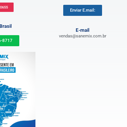
-0655
Enviar E.mail:
rasil
E-mail
vendas@sanemix.com.br
6-8717