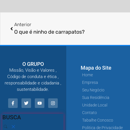
Anterior
O que é ninho de carrapatos?
O GRUPO
Mapa do Site
Missão, Visão e Valores ,
Home
Código de conduta e ética ,
Empresa
responsabilidade e cidadania ,
sustentabilidade.
Seu Negócio
Sua Residência
Unidade Local
Contato
BUSCA
Tabalhe Conosco
Politica de Privacidade