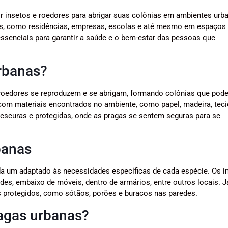
r insetos e roedores para abrigar suas colônias em ambientes urb
is, como residências, empresas, escolas e até mesmo em espaços
essenciais para garantir a saúde e o bem-estar das pessoas que
rbanas?
 roedores se reproduzem e se abrigam, formando colônias que pod
com materiais encontrados no ambiente, como papel, madeira, teci
 escuras e protegidas, onde as pragas se sentem seguras para se
banas
da um adaptado às necessidades específicas de cada espécie. Os i
es, embaixo de móveis, dentro de armários, entre outros locais. J
s protegidos, como sótãos, porões e buracos nas paredes.
ragas urbanas?