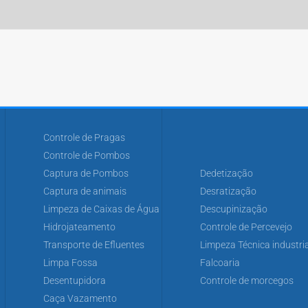
Controle de Pragas
Controle de Pombos
Captura de Pombos
Dedetização
Captura de animais
Desratização
Limpeza de Caixas de Água
Descupinização
Hidrojateamento
Controle de Percevejo
Transporte de Efluentes
Limpeza Técnica industria
Limpa Fossa
Falcoaria
Desentupidora
Controle de morcegos
Caça Vazamento