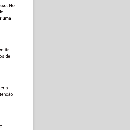
esso. No
de
ar uma
mitir
os de
er a
utenção
 e