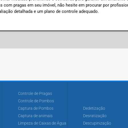
s com pragas em seu imóvel, não hesite em procurar por profissio
aliação detalhada e um plano de controle adequado.
Controle de Pragas
Controle de Pombos
Captura de Pombos
Dedetização
Captura de animais
Desratização
Limpeza de Caixas de Água
Descupinização