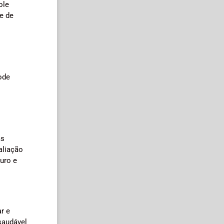
ole
e de
ode
as
aliação
uro e
r e
saudável