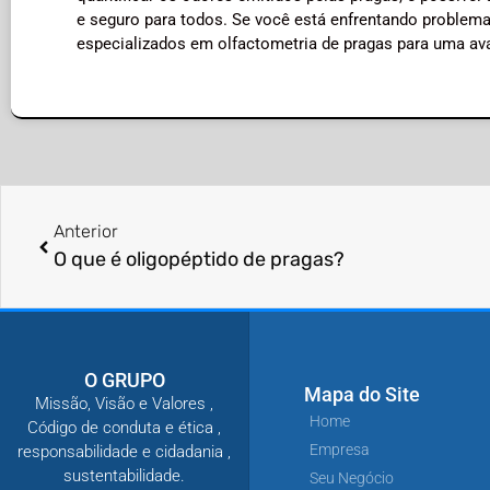
e seguro para todos. Se você está enfrentando problema
especializados em olfactometria de pragas para uma av
Anterior
O que é oligopéptido de pragas?
O GRUPO
Mapa do Site
Missão, Visão e Valores ,
Home
Código de conduta e ética ,
Empresa
responsabilidade e cidadania ,
sustentabilidade.
Seu Negócio