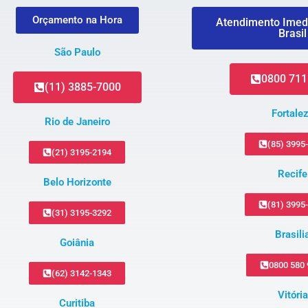
Orçamento na Hora
Atendimento Imed
Brasil
São Paulo
0800 711
(11) 3885-7000
Fortale
Rio de Janeiro
(85) 3995
(21) 3195-2194
Recife
Belo Horizonte
(81) 3995
(31) 3195-3292
Brasili
Goiânia
0800 580
(62) 3142-1343
Vitória
Curitiba