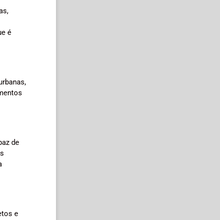
as,
ue é
urbanas,
amentos
paz de
as
a
etos e