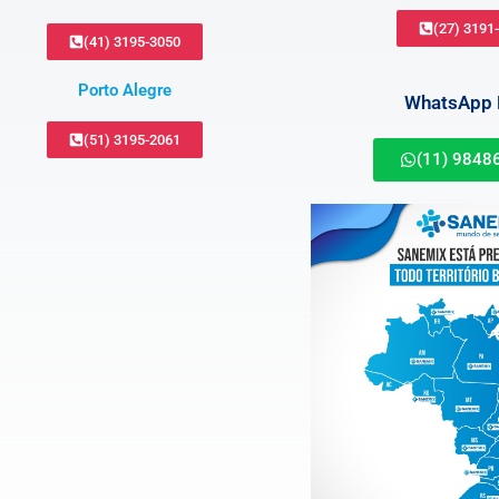
(27) 3191
(41) 3195-3050
Porto Alegre
WhatsApp B
(51) 3195-2061
(11) 9848