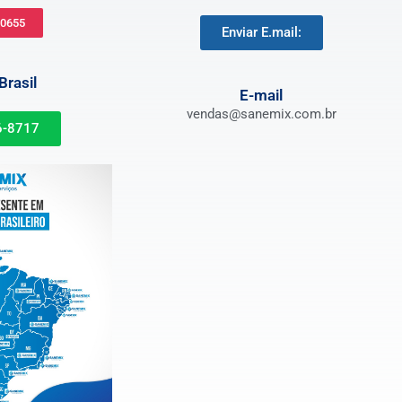
-0655
Enviar E.mail:
rasil
E-mail
vendas@sanemix.com.br
6-8717