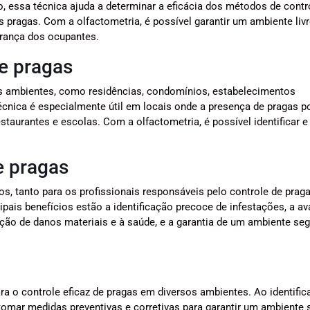
, essa técnica ajuda a determinar a eficácia dos métodos de contr
s pragas. Com a olfactometria, é possível garantir um ambiente livr
urança dos ocupantes.
de pragas
os ambientes, como residências, condomínios, estabelecimentos
 técnica é especialmente útil em locais onde a presença de pragas p
staurantes e escolas. Com a olfactometria, é possível identificar e
e pragas
os, tanto para os profissionais responsáveis pelo controle de prag
ipais benefícios estão a identificação precoce de infestações, a av
nção de danos materiais e à saúde, e a garantia de um ambiente seg
a o controle eficaz de pragas em diversos ambientes. Ao identifica
 tomar medidas preventivas e corretivas para garantir um ambiente 