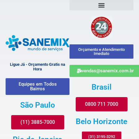
Orçamento e Atendimento
Imediato
Ligue Já - Orçamento Gratis na
Hora
vendas@sanemix.com.br
Equipes em Todos
Brasil
Bairros
São Paulo
0800 711 7000
Belo Horizonte
(11) 3885-7000
(31) 3195-3292