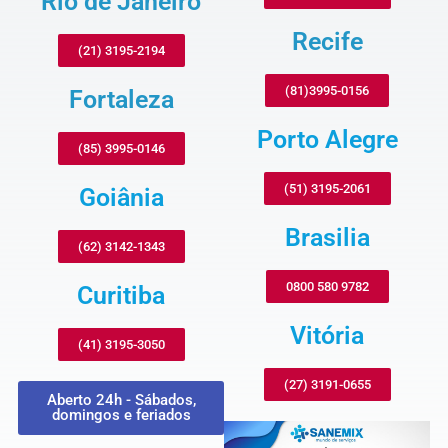
Rio de Janeiro
Recife
(21) 3195-2194
(81)3995-0156
Fortaleza
Porto Alegre
(85) 3995-0146
(51) 3195-2061
Goiânia
Brasilia
(62) 3142-1343
0800 580 9782
Curitiba
Vitória
(41) 3195-3050
(27) 3191-0655
Aberto 24h - Sábados,
domingos e feriados