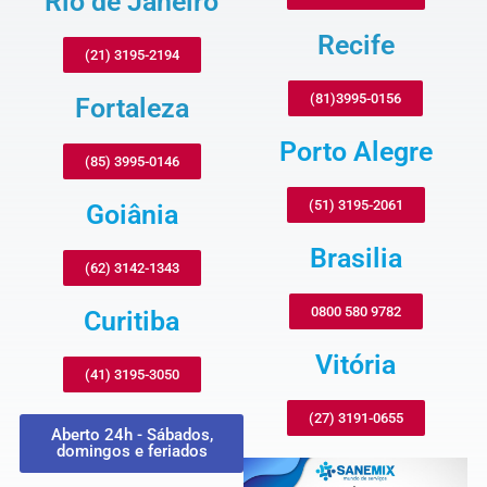
Rio de Janeiro
Recife
(21) 3195-2194
(81)3995-0156
Fortaleza
Porto Alegre
(85) 3995-0146
(51) 3195-2061
Goiânia
Brasilia
(62) 3142-1343
0800 580 9782
Curitiba
Vitória
(41) 3195-3050
(27) 3191-0655
Aberto 24h - Sábados,
domingos e feriados