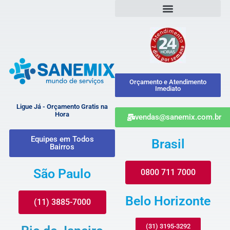
Orçamento e Atendimento
Imediato
Ligue Já - Orçamento Gratis na
Hora
vendas@sanemix.com.br
Equipes em Todos
Brasil
Bairros
São Paulo
0800 711 7000
Belo Horizonte
(11) 3885-7000
(31) 3195-3292