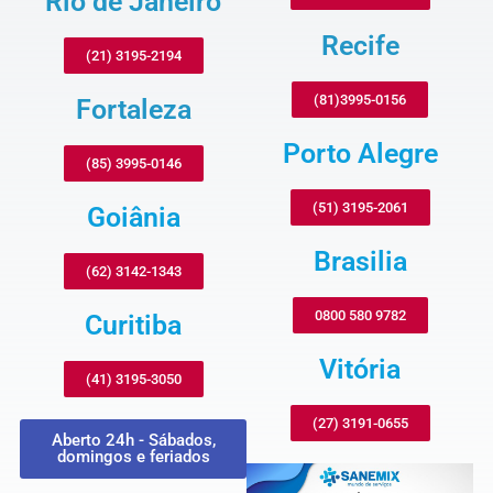
Rio de Janeiro
Recife
(21) 3195-2194
(81)3995-0156
Fortaleza
Porto Alegre
(85) 3995-0146
(51) 3195-2061
Goiânia
Brasilia
(62) 3142-1343
0800 580 9782
Curitiba
Vitória
(41) 3195-3050
(27) 3191-0655
Aberto 24h - Sábados,
domingos e feriados