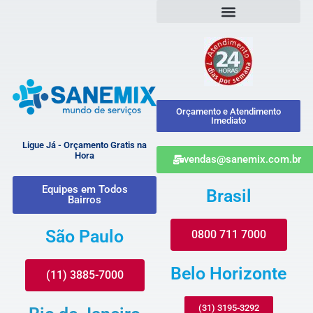
Orçamento e Atendimento
Imediato
Ligue Já - Orçamento Gratis na
Hora
vendas@sanemix.com.br
Equipes em Todos
Brasil
Bairros
São Paulo
0800 711 7000
Belo Horizonte
(11) 3885-7000
(31) 3195-3292