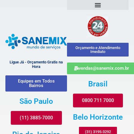
Orçamento e Atendimento
Imediato
Ligue Já - Orçamento Gratis na
Hora
vendas@sanemix.com.br
Equipes em Todos
Brasil
Bairros
São Paulo
0800 711 7000
Belo Horizonte
(11) 3885-7000
(31) 3195-3292