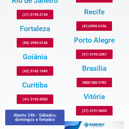
Rio de Janeiro
Recife
(21) 3195-2194
(81)3995-0156
Fortaleza
Porto Alegre
(85) 3995-0146
(51) 3195-2061
Goiânia
Brasilia
(62) 3142-1343
0800 580 9782
Curitiba
Vitória
(41) 3195-3050
(27) 3191-0655
Aberto 24h - Sábados,
domingos e feriados