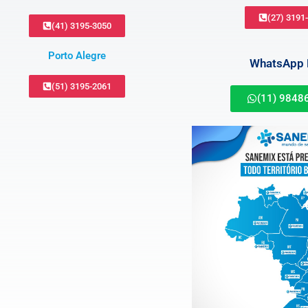
(27) 3191
(41) 3195-3050
Porto Alegre
WhatsApp B
(51) 3195-2061
(11) 9848