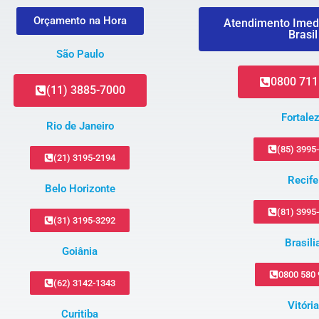
Orçamento na Hora
Atendimento Imed
Brasil
São Paulo
0800 711
(11) 3885-7000
Fortale
Rio de Janeiro
(85) 3995
(21) 3195-2194
Recife
Belo Horizonte
(81) 3995
(31) 3195-3292
Brasili
Goiânia
0800 580
(62) 3142-1343
Vitória
Curitiba