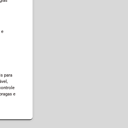
gias
 e
is para
vel,
controle
 pragas e