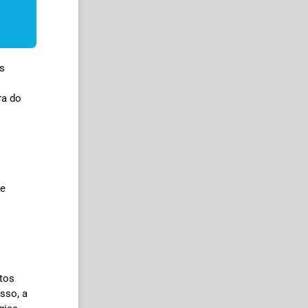
as
ra do
de
utos
sso, a