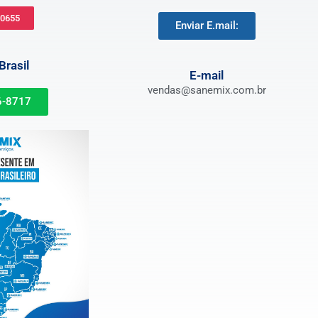
-0655
Enviar E.mail:
rasil
E-mail
vendas@sanemix.com.br
6-8717