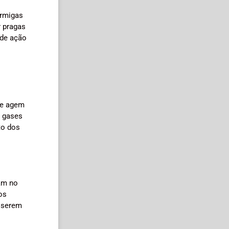
ormigas
r pragas
 de ação
 e agem
o gases
to dos
uam no
os
a serem