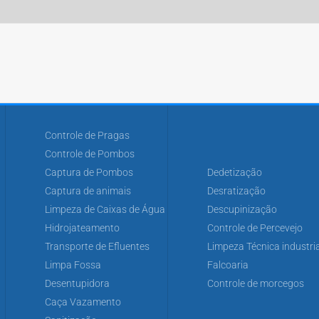
Controle de Pragas
Controle de Pombos
Captura de Pombos
Dedetização
Captura de animais
Desratização
Limpeza de Caixas de Água
Descupinização
Hidrojateamento
Controle de Percevejo
Transporte de Efluentes
Limpeza Técnica industria
Limpa Fossa
Falcoaria
Desentupidora
Controle de morcegos
Caça Vazamento