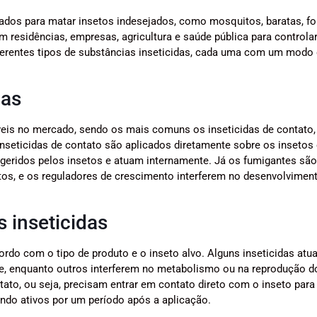
zados para matar insetos indesejados, como mosquitos, baratas, f
residências, empresas, agricultura e saúde pública para controla
iferentes tipos de substâncias inseticidas, cada uma com um modo
das
íveis no mercado, sendo os mais comuns os inseticidas de contato,
inseticidas de contato são aplicados diretamente sobre os insetos
ngeridos pelos insetos e atuam internamente. Já os fumigantes sã
tos, e os reguladores de crescimento interferem no desenvolvimen
 inseticidas
ordo com o tipo de produto e o inseto alvo. Alguns inseticidas at
te, enquanto outros interferem no metabolismo ou na reprodução d
tato, ou seja, precisam entrar em contato direto com o inseto par
ndo ativos por um período após a aplicação.