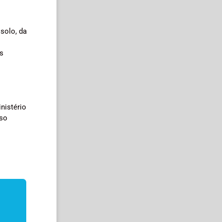
solo, da
s
nistério
uso