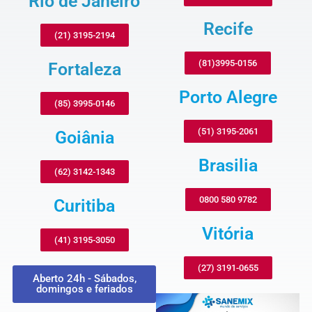
Rio de Janeiro
Recife
(21) 3195-2194
(81)3995-0156
Fortaleza
Porto Alegre
(85) 3995-0146
(51) 3195-2061
Goiânia
Brasilia
(62) 3142-1343
0800 580 9782
Curitiba
Vitória
(41) 3195-3050
(27) 3191-0655
Aberto 24h - Sábados,
domingos e feriados