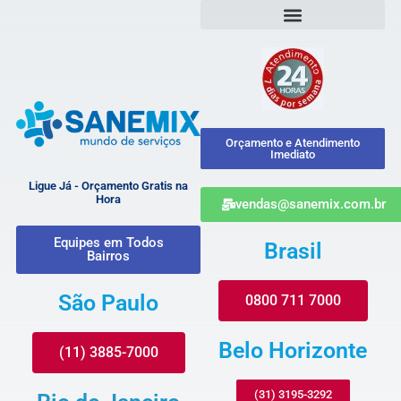
Orçamento e Atendimento
Imediato
Ligue Já - Orçamento Gratis na
Hora
vendas@sanemix.com.br
Equipes em Todos
Brasil
Bairros
São Paulo
0800 711 7000
Belo Horizonte
(11) 3885-7000
(31) 3195-3292