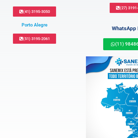
(27) 3191
(41) 3195-3050
Porto Alegre
WhatsApp B
(51) 3195-2061
(11) 9848