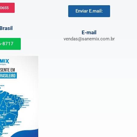
-0655
Enviar E.mail:
rasil
E-mail
vendas@sanemix.com.br
6-8717