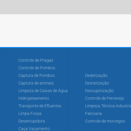
Controle de Pragas
Controle de Pombos
Captura de Pombos
Dedetização
Captura de animais
Desratização
Limpeza de Caixas de Água
Descupinização
Hidrojateamento
Controle de Percevejo
Transporte de Efluentes
Limpeza Técnica industria
Limpa Fossa
Falcoaria
Desentupidora
Controle de morcegos
Caça Vazamento