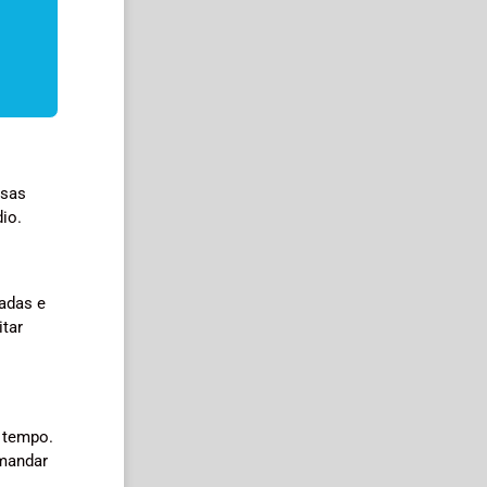
ssas
io.
tadas e
itar
a tempo.
emandar