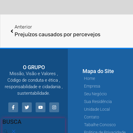
Anterior
Prejuí­zos causados por percevejos
O GRUPO
Mapa do Site
Missão, Visão e Valores ,
Home
Código de conduta e ética ,
Empresa
responsabilidade e cidadania ,
sustentabilidade.
Seu Negócio
Sua Residência
Unidade Local
Contato
BUSCA
Tabalhe Conosco
Politica de Privacidade