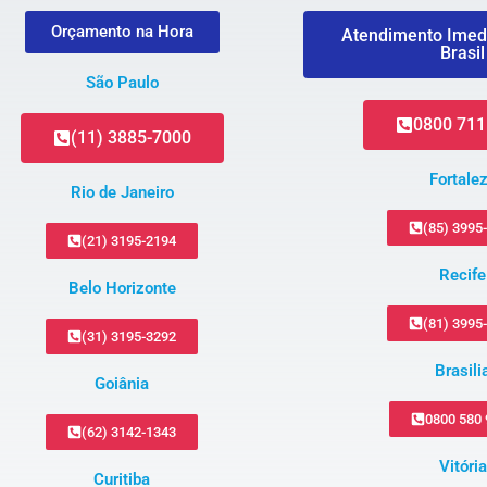
Orçamento na Hora
Atendimento Imed
Brasil
São Paulo
0800 711
(11) 3885-7000
Fortale
Rio de Janeiro
(85) 3995
(21) 3195-2194
Recife
Belo Horizonte
(81) 3995
(31) 3195-3292
Brasili
Goiânia
0800 580
(62) 3142-1343
Vitória
Curitiba