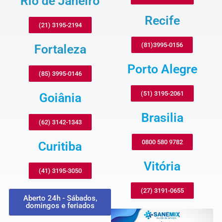
Rio de Janeiro
Recife
(21) 3195-2194
(81)3995-0156
Fortaleza
Porto Alegre
(85) 3995-0146
(51) 3195-2061
Goiânia
Brasilia
(62) 3142-1343
0800 580 9782
Curitiba
Vitória
(41) 3195-3050
(27) 3191-0655
Aberto 24h - Sábados,
domingos e feriados