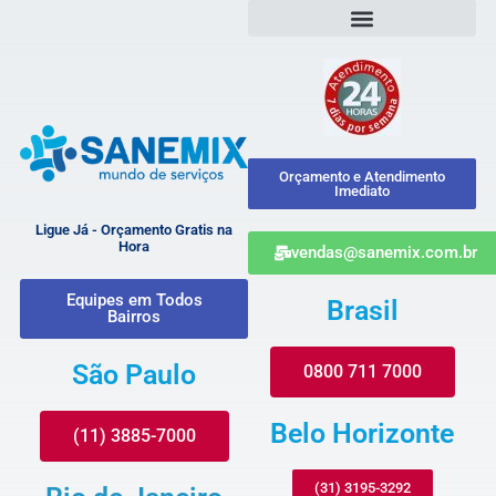
Orçamento e Atendimento
Imediato
Ligue Já - Orçamento Gratis na
Hora
vendas@sanemix.com.br
Equipes em Todos
Brasil
Bairros
São Paulo
0800 711 7000
Belo Horizonte
(11) 3885-7000
(31) 3195-3292