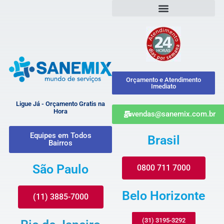
Orçamento e Atendimento
Imediato
Ligue Já - Orçamento Gratis na
Hora
vendas@sanemix.com.br
Equipes em Todos
Brasil
Bairros
São Paulo
0800 711 7000
Belo Horizonte
(11) 3885-7000
(31) 3195-3292