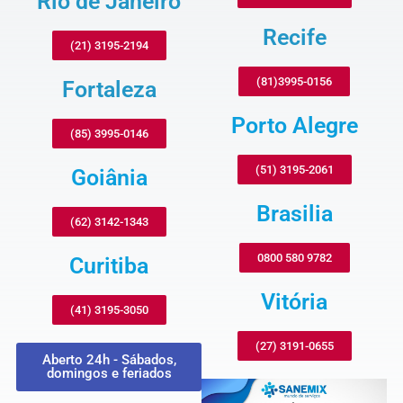
Rio de Janeiro
Recife
(21) 3195-2194
(81)3995-0156
Fortaleza
Porto Alegre
(85) 3995-0146
(51) 3195-2061
Goiânia
Brasilia
(62) 3142-1343
0800 580 9782
Curitiba
Vitória
(41) 3195-3050
(27) 3191-0655
Aberto 24h - Sábados,
domingos e feriados