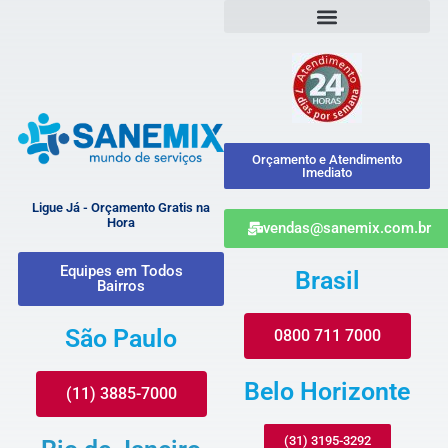
Orçamento e Atendimento
Imediato
Ligue Já - Orçamento Gratis na
Hora
vendas@sanemix.com.br
Equipes em Todos
Brasil
Bairros
São Paulo
0800 711 7000
Belo Horizonte
(11) 3885-7000
(31) 3195-3292