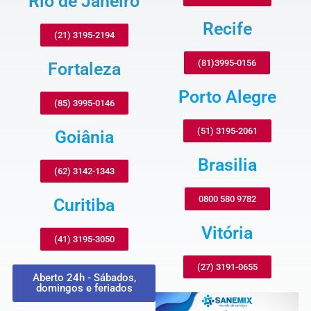
Rio de Janeiro
Recife
(21) 3195-2194
(81)3995-0156
Fortaleza
Porto Alegre
(85) 3995-0146
(51) 3195-2061
Goiânia
Brasilia
(62) 3142-1343
0800 580 9782
Curitiba
Vitória
(41) 3195-3050
(27) 3191-0655
Aberto 24h - Sábados,
domingos e feriados