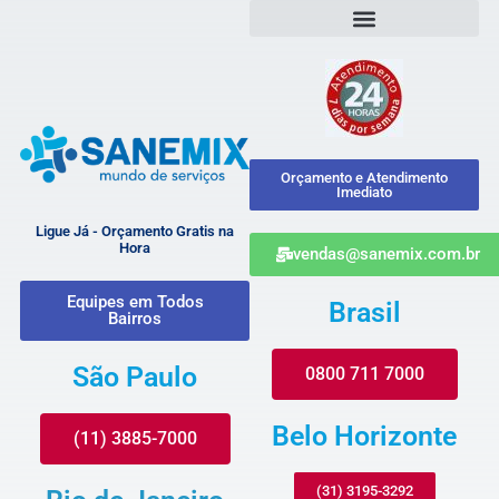
Orçamento e Atendimento
Imediato
Ligue Já - Orçamento Gratis na
Hora
vendas@sanemix.com.br
Equipes em Todos
Brasil
Bairros
São Paulo
0800 711 7000
Belo Horizonte
(11) 3885-7000
(31) 3195-3292