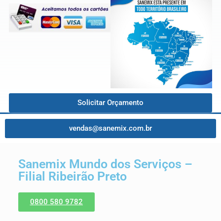
Solicitar Orçamento
vendas@sanemix.com.br
Sanemix Mundo dos Serviços –
Filial Ribeirão Preto
0800 580 9782