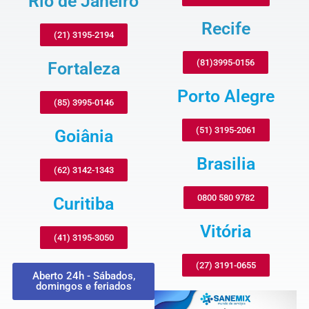
Rio de Janeiro
Recife
(21) 3195-2194
(81)3995-0156
Fortaleza
Porto Alegre
(85) 3995-0146
(51) 3195-2061
Goiânia
Brasilia
(62) 3142-1343
0800 580 9782
Curitiba
Vitória
(41) 3195-3050
(27) 3191-0655
Aberto 24h - Sábados,
domingos e feriados