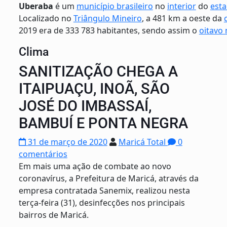
Uberaba
é um
município brasileiro
no
interior
do
est
Localizado no
Triângulo Mineiro
, a 481 km a oeste da
2019 era de 333 783 habitantes, sendo assim o
oitavo
Clima
SANITIZAÇÃO CHEGA A
ITAIPUAÇU, INOÃ, SÃO
JOSÉ DO IMBASSAÍ,
BAMBUÍ E PONTA NEGRA
31 de março de 2020
Maricá Total
0
comentários
Em mais uma ação de combate ao novo
coronavírus, a Prefeitura de Maricá, através da
empresa contratada Sanemix, realizou nesta
terça-feira (31), desinfecções nos principais
bairros de Maricá.