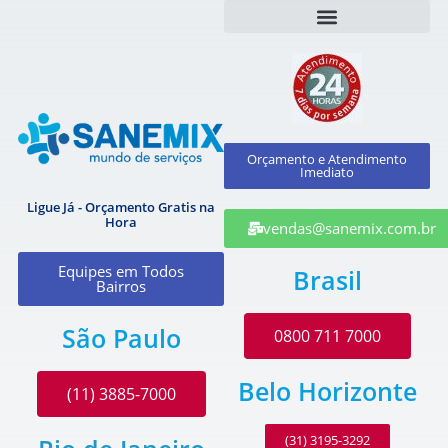
Orçamento e Atendimento
Imediato
Ligue Já - Orçamento Gratis na
Hora
vendas@sanemix.com.br
Equipes em Todos
Brasil
Bairros
São Paulo
0800 711 7000
Belo Horizonte
(11) 3885-7000
(31) 3195-3292