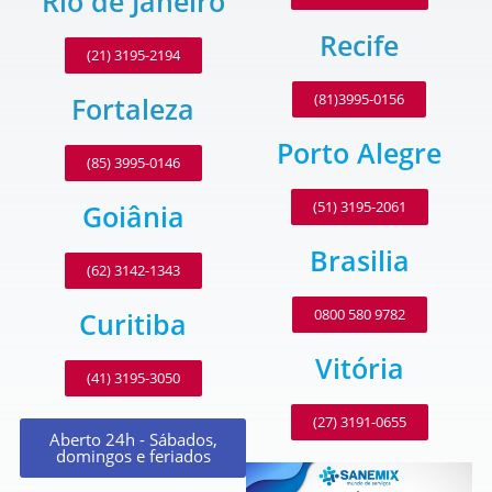
Rio de Janeiro
Recife
(21) 3195-2194
(81)3995-0156
Fortaleza
Porto Alegre
(85) 3995-0146
(51) 3195-2061
Goiânia
Brasilia
(62) 3142-1343
0800 580 9782
Curitiba
Vitória
(41) 3195-3050
(27) 3191-0655
Aberto 24h - Sábados,
domingos e feriados