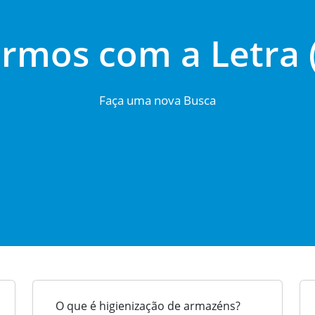
rmos com a Letra 
Faça uma nova Busca
O que é higienização de armazéns?