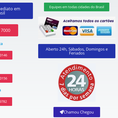
Equipes em todas cidades do Brasil
ediato em
sil
 7000
za
Aberto 24h, Sábados, Domingos e
Feriados
-0146
-0156
a
 9782
Chamou Chegou
a