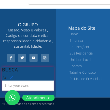
O GRUPO
Mapa do Site
Missão, Visão e Valores ,
Home
Código de conduta e ética ,
Empresa
responsabilidade e cidadania ,
sustentabilidade.
Seu Negócio
Sua Residência
Unidade Local
Contato
BUSCA
Tabalhe Conosco
Politica de Privacidade
Atendimento
© 2021 - Todos os direitos reservados