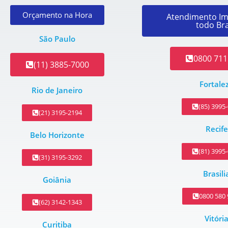
Orçamento na Hora
Atendimento Im
todo Bra
São Paulo
0800 711
(11) 3885-7000
Fortale
Rio de Janeiro
(85) 3995
(21) 3195-2194
Recife
Belo Horizonte
(81) 3995
(31) 3195-3292
Brasili
Goiânia
0800 580
(62) 3142-1343
Vitóri
Curitiba