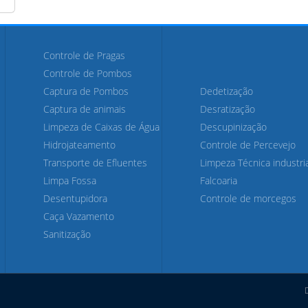
Controle de Pragas
Controle de Pombos
Captura de Pombos
Dedetização
Captura de animais
Desratização
Limpeza de Caixas de Água
Descupinização
Hidrojateamento
Controle de Percevejo
Transporte de Efluentes
Limpeza Técnica industria
Limpa Fossa
Falcoaria
Desentupidora
Controle de morcegos
Caça Vazamento
Sanitização