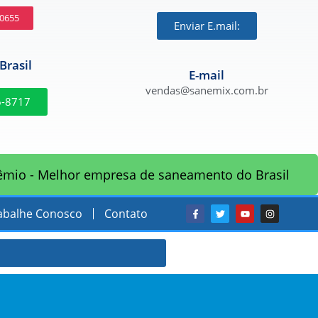
-0655
Enviar E.mail:
Brasil
E-mail
vendas@sanemix.com.br
6-8717
êmio - Melhor empresa de saneamento do Brasil
abalhe Conosco
Contato