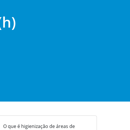
(h)
O que é higienização de áreas de