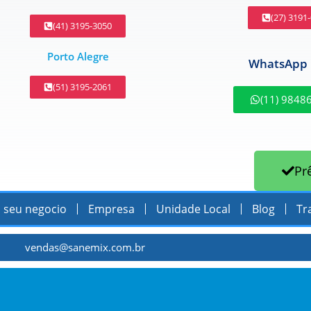
(27) 3191
(41) 3195-3050
Porto Alegre
WhatsApp 
(51) 3195-2061
(11) 9848
Pr
 seu negocio
Empresa
Unidade Local
Blog
Tr
vendas@sanemix.com.br