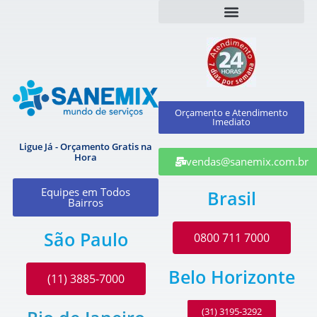
Orçamento e Atendimento
Imediato
Ligue Já - Orçamento Gratis na
Hora
vendas@sanemix.com.br
Equipes em Todos
Brasil
Bairros
São Paulo
0800 711 7000
Belo Horizonte
(11) 3885-7000
(31) 3195-3292