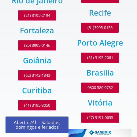
Rio de Janeiro
Recife
(21) 3195-2194
(81)3995-0156
Fortaleza
Porto Alegre
(85) 3995-0146
(51) 3195-2061
Goiânia
Brasilia
(62) 3142-1343
0800 580 9782
Curitiba
Vitória
(41) 3195-3050
(27) 3191-0655
Aberto 24h - Sábados,
domingos e feriados