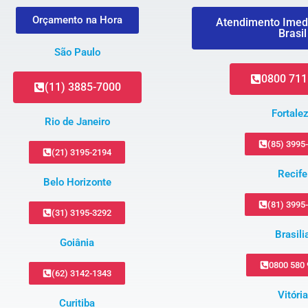
Orçamento na Hora
Atendimento Imed
Brasil
São Paulo
0800 711
(11) 3885-7000
Fortale
Rio de Janeiro
(85) 3995
(21) 3195-2194
Recife
Belo Horizonte
(81) 3995
(31) 3195-3292
Brasili
Goiânia
0800 580
(62) 3142-1343
Vitória
Curitiba