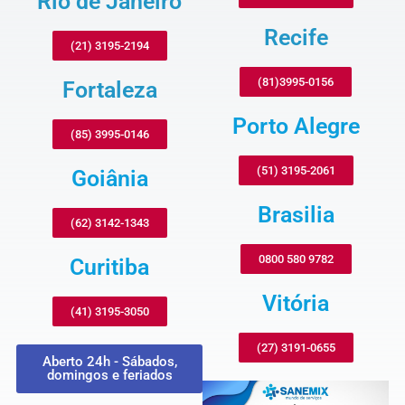
Rio de Janeiro
Recife
(21) 3195-2194
(81)3995-0156
Fortaleza
Porto Alegre
(85) 3995-0146
(51) 3195-2061
Goiânia
Brasilia
(62) 3142-1343
0800 580 9782
Curitiba
Vitória
(41) 3195-3050
(27) 3191-0655
Aberto 24h - Sábados,
domingos e feriados