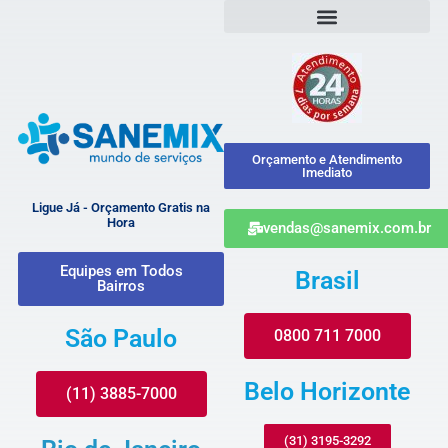
Orçamento e Atendimento
Imediato
Ligue Já - Orçamento Gratis na
Hora
vendas@sanemix.com.br
Equipes em Todos
Brasil
Bairros
São Paulo
0800 711 7000
Belo Horizonte
(11) 3885-7000
(31) 3195-3292