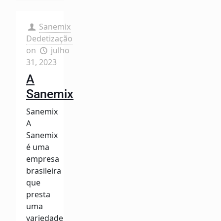
Sanemix
Dedetização
on
julho
31, 2023
A
Sanemix
Sanemix
A
Sanemix
é uma
empresa
brasileira
que
presta
uma
variedade