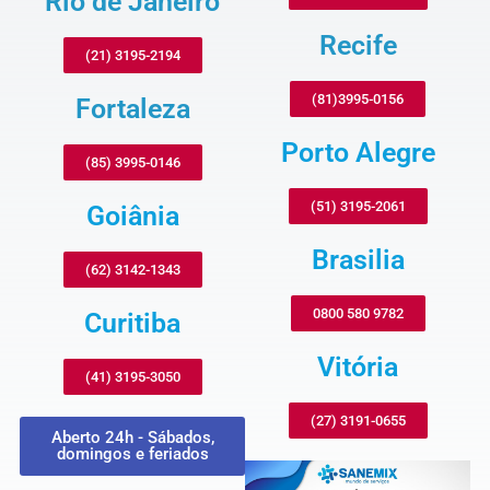
Rio de Janeiro
Recife
(21) 3195-2194
(81)3995-0156
Fortaleza
Porto Alegre
(85) 3995-0146
(51) 3195-2061
Goiânia
Brasilia
(62) 3142-1343
0800 580 9782
Curitiba
Vitória
(41) 3195-3050
(27) 3191-0655
Aberto 24h - Sábados,
domingos e feriados