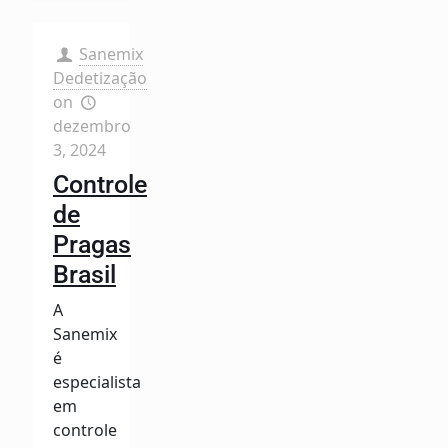
Sanemix
Dedetização
on
dezembro
3, 2024
Controle
de
Pragas
Brasil
A
Sanemix
é
especialista
em
controle