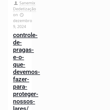
Sanemix
Dedetização
on
dezembro
9, 2024
controle-
de-
pragas-
e-o-
que-
devemos-
fazer-
para-
proteger-
nossos-
lares/