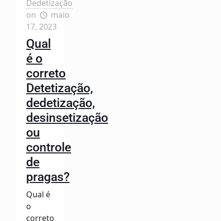
Dedetização
on
maio
17, 2023
Qual
é o
correto
Detetização,
dedetização,
desinsetização
ou
controle
de
pragas?
Qual é
o
correto