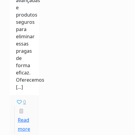
avançadas
e
produtos
seguros
para
eliminar
essas
pragas
de
forma
eficaz.
Oferecemos
[…]
0
Read
more