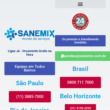
Orçamento e Atendimento
Imediato
Ligue Já - Orçamento Gratis na
Hora
vendas@sanemix.com.br
Equipes em Todos
Brasil
Bairros
São Paulo
0800 711 7000
Belo Horizonte
(11) 3885-7000
(31) 3195-3292