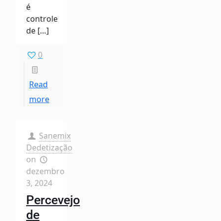
é
controle
de
[…]
0
Read
more
Sanemix
Dedetização
on
dezembro
3, 2024
Percevejo
de