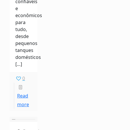
confiáveis
​​e
econômicos
para
tudo,
desde
pequenos
tanques
domésticos
[…]
0
Read
more