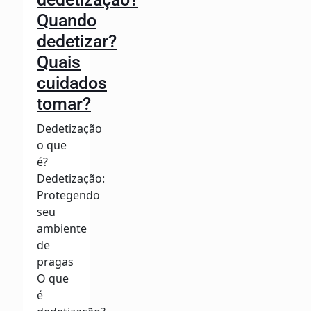
Quando
dedetizar?
Quais
cuidados
tomar?
Dedetização
o que
é?
Dedetização:
Protegendo
seu
ambiente
de
pragas
O que
é