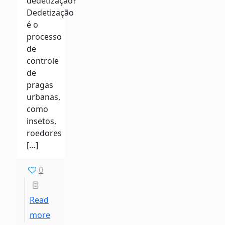
dedetização?
Dedetização
é o
processo
de
controle
de
pragas
urbanas,
como
insetos,
roedores
[…]
0
Read
more