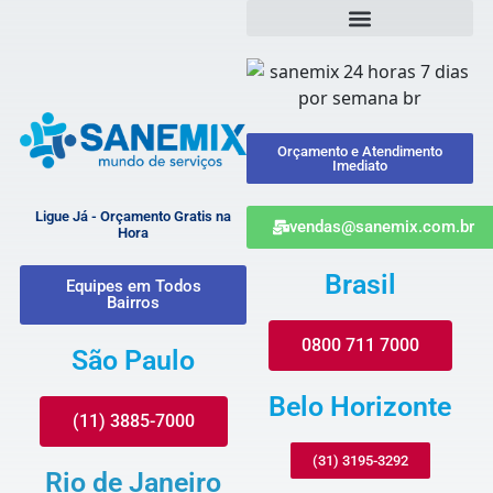
Orçamento e Atendimento
Imediato
Ligue Já - Orçamento Gratis na
vendas@sanemix.com.br
Hora
Brasil
Equipes em Todos
Bairros
0800 711 7000
São Paulo
Belo Horizonte
(11) 3885-7000
(31) 3195-3292
Rio de Janeiro