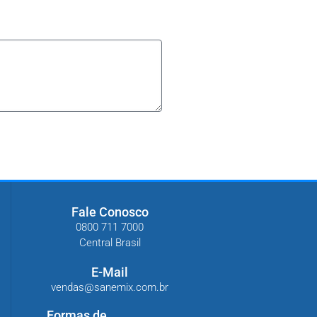
Fale Conosco
0800 711 7000
Central Brasil
E-Mail
vendas@sanemix.com.br
Formas de