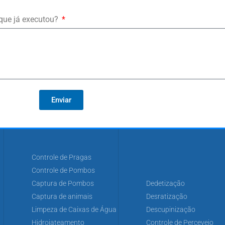
 que já executou?
Enviar
Controle de Pragas
Controle de Pombos
Captura de Pombos
Dedetização
Captura de animais
Desratização
Limpeza de Caixas de Água
Descupinização
Hidrojateamento
Controle de Percevejo