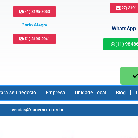
(27) 3191
(41) 3195-3050
Porto Alegre
WhatsApp B
(51) 3195-2061
(11) 9848
ara seu negocio
Empresa
Unidade Local
Blog
T
vendas@sanemix.com.br