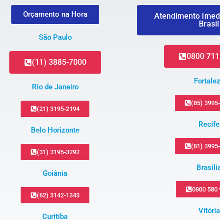
Orçamento na Hora
Atendimento Imed
Brasil
São Paulo
0800 711
(11) 3885-7000
Fortale
Rio de Janeiro
(85) 3995
(21) 3195-2194
Recife
Belo Horizonte
(81) 3995
(31) 3195-3292
Brasili
Goiânia
0800 580
(62) 3142-1343
Vitória
Curitiba