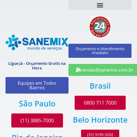
Orçamento e Atendimento
Imediato
Ligue Já - Orçamento Gratis na
Hora
vendas@sanemix.com.br
Equipes em Todos
Brasil
Bairros
São Paulo
0800 711 7000
Belo Horizonte
(11) 3885-7000
(31) 3195-3292