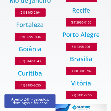
Rio de Janeiro
Recife
(21) 3195-2194
(81)3995-0156
Fortaleza
Porto Alegre
(85) 3995-0146
(51) 3195-2061
Goiânia
Brasilia
(62) 3142-1343
0800 580 9782
Curitiba
Vitória
(41) 3195-3050
(27) 3191-0655
Aberto 24h - Sábados,
domingos e feriados