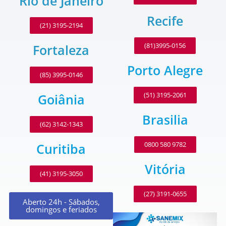
Rio de Janeiro
Recife
(21) 3195-2194
(81)3995-0156
Fortaleza
Porto Alegre
(85) 3995-0146
(51) 3195-2061
Goiânia
Brasilia
(62) 3142-1343
0800 580 9782
Curitiba
Vitória
(41) 3195-3050
(27) 3191-0655
Aberto 24h - Sábados,
domingos e feriados