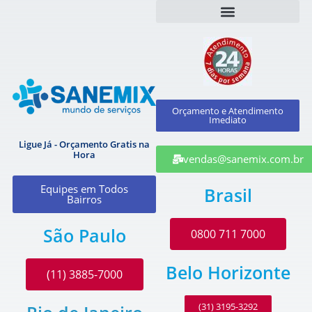
Orçamento e Atendimento
Imediato
Ligue Já - Orçamento Gratis na
Hora
vendas@sanemix.com.br
Equipes em Todos
Brasil
Bairros
São Paulo
0800 711 7000
Belo Horizonte
(11) 3885-7000
(31) 3195-3292