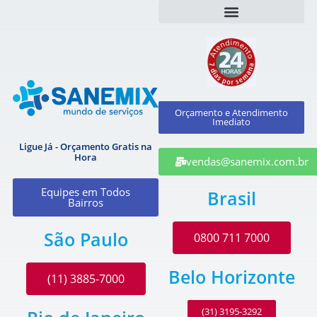
Orçamento e Atendimento
Imediato
Ligue Já - Orçamento Gratis na
Hora
vendas@sanemix.com.br
Equipes em Todos
Brasil
Bairros
São Paulo
0800 711 7000
Belo Horizonte
(11) 3885-7000
(31) 3195-3292