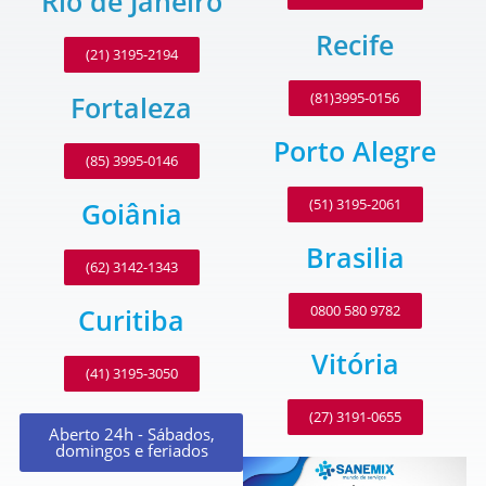
Rio de Janeiro
Recife
(21) 3195-2194
(81)3995-0156
Fortaleza
Porto Alegre
(85) 3995-0146
(51) 3195-2061
Goiânia
Brasilia
(62) 3142-1343
0800 580 9782
Curitiba
Vitória
(41) 3195-3050
(27) 3191-0655
Aberto 24h - Sábados,
domingos e feriados